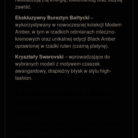
zawiść.
Ekskluzywny Bursztyn Bałtycki
–
wykorzystywany w nowoczesnej kolekcji Modern
Amber, w tym w rzadkich odmianach mleczno-
kremowych oraz unikalnej edycji Black Amber
oprawionej w rzadki ruten (czarną platynę).
Kryształy Swarovski
– wprowadzające do
wybranych modeli z motywem czaszek
awangardowy, drapieżny błysk w stylu high-
fashion.
Kolekcje z przesłaniem – Męskie
talizmany ochronne i prestiżowe
prezenty
Biżuteria męska Puta Roca to produkt o głębokim
wymiarze ezoterycznym. Elementy oparte o
świętą geometrię oraz starożytne symbole mocy