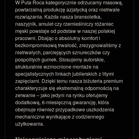
W Puta Roca kategorycznie odrzucamy masową,
powtarzalną produkcję azjatycką oraz nietrwałe
rozwiązania. Każda nasza bransoletka,
naszyjnik, amulet czy rzemieślniczy różaniec
męski powstaje od podstaw w naszej polskiej
pracowni. Dbając o absolutny komfort i
bezkompromisową trwałość, zrezygnowaliśmy z
nietrwałych, parciejących sznureczków czy
pospolitych gumek. Stosujemy autorskie,
strukturalnie wzmocnione montaże na
specjalistycznych linkach jubilerskich z litymi
zapięciami. Dzięki temu nasza biżuteria premium
charakteryzuje się ekstremalną odpornością na
zerwanie – jako jedyni na rynku oferujemy
dodatkową, 6-miesięczną gwarancję, która
obejmuje również przypadkowe uszkodzenia
mechaniczne wynikające z codziennego
użytkowania.