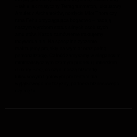
– takie jak mistyczny Tetragrammaton, luksusowy
Amulet 7 Archaniołów, nordycki Młot Thora czy
runa Fehu przyciągająca bogactwo – nadają
naszym wyrobom status silnych osobistych
amuletów. Każde zamówienie traktujemy
indywidualnie. Na specjalne życzenie
realizujemy projekty na wymiar oraz pełną
personalizację. Całość zamykamy w eleganckim,
minimalistycznym czarnym pudełku jubilerskim
(Luxury Box), co czyni naszą biżuterię
luksusowym i gotowym prezentem dla
wyjątkowego mężczyzny, partnera biznesowego
czy męża
Fußzeilenmenü