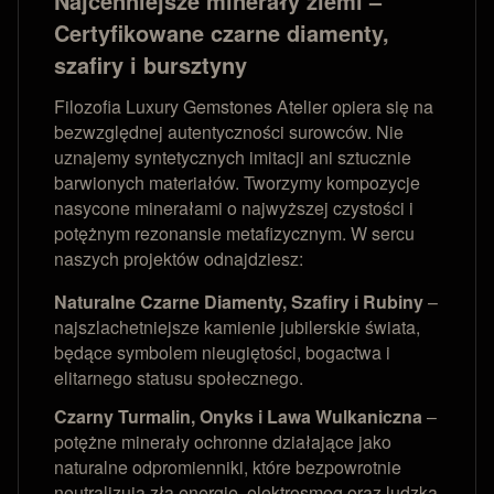
Najcenniejsze minerały ziemi –
Certyfikowane czarne diamenty,
szafiry i bursztyny
Filozofia Luxury Gemstones Atelier opiera się na
bezwzględnej autentyczności surowców. Nie
uznajemy syntetycznych imitacji ani sztucznie
barwionych materiałów. Tworzymy kompozycje
nasycone minerałami o najwyższej czystości i
potężnym rezonansie metafizycznym. W sercu
naszych projektów odnajdziesz:
Naturalne Czarne Diamenty, Szafiry i Rubiny
–
najszlachetniejsze kamienie jubilerskie świata,
będące symbolem nieugiętości, bogactwa i
elitarnego statusu społecznego.
Czarny Turmalin, Onyks i Lawa Wulkaniczna
–
potężne minerały ochronne działające jako
naturalne odpromienniki, które bezpowrotnie
neutralizują złą energię, elektrosmog oraz ludzką