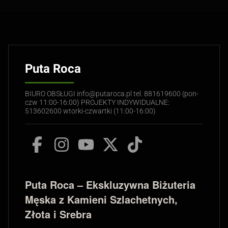
Puta Roca
BIURO OBSŁUGI info@putaroca.pl tel. 881619600 (pon-
czw 11:00-16:00) PROJEKTY INDYWIDUALNE:
513602600 wtorki-czwartki (11:00-16:00)
Puta Roca – Ekskluzywna Biżuteria
Męska z Kamieni Szlachetnych,
Złota i Srebra