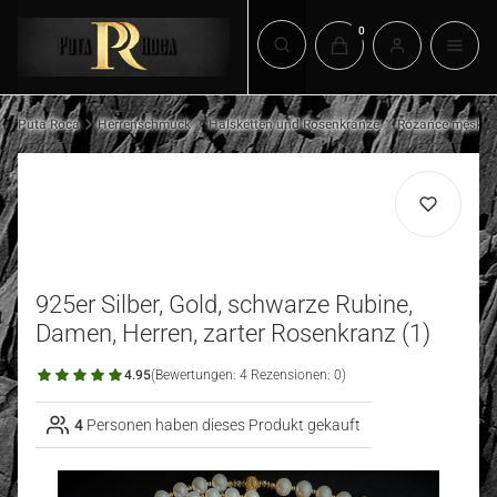
Produkte im Warenkorb:
Suchmaschine öffnen
Puta Roca
Herrenschmuck
Halsketten und Rosenkränze
Różańce męskie
925er Silber, Gold, schwarze Rubine,
Damen, Herren, zarter Rosenkranz (1)
4.95
(Bewertungen: 4 Rezensionen: 0)
4
Personen haben dieses Produkt gekauft