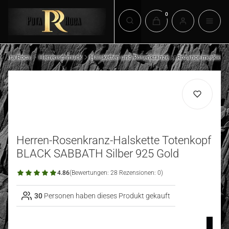
Produkte im Warenkorb:
Suchmaschine öffnen
Puta Roca
Herrenschmuck
Halsketten und Rosenkränze
Różańce męskie
Herren-Rosenkranz-Halskette Totenkopf
BLACK SABBATH Silber 925 Gold
4.86
(Bewertungen: 28 Rezensionen: 0)
30
Personen haben dieses Produkt gekauft