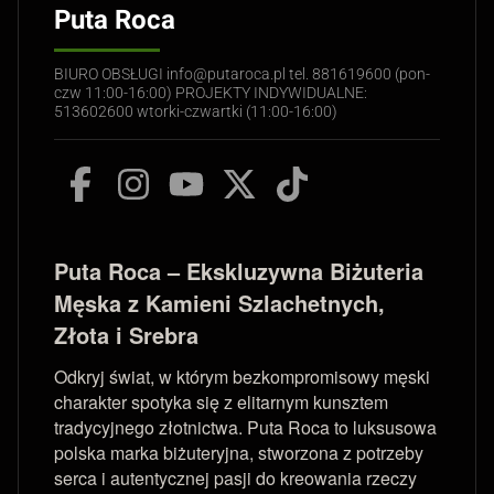
Puta Roca
BIURO OBSŁUGI info@putaroca.pl tel. 881619600 (pon-
czw 11:00-16:00) PROJEKTY INDYWIDUALNE:
513602600 wtorki-czwartki (11:00-16:00)
Puta Roca – Ekskluzywna Biżuteria
Męska z Kamieni Szlachetnych,
Złota i Srebra
Odkryj świat, w którym bezkompromisowy męski
charakter spotyka się z elitarnym kunsztem
tradycyjnego złotnictwa. Puta Roca to luksusowa
polska marka biżuteryjna, stworzona z potrzeby
serca i autentycznej pasji do kreowania rzeczy