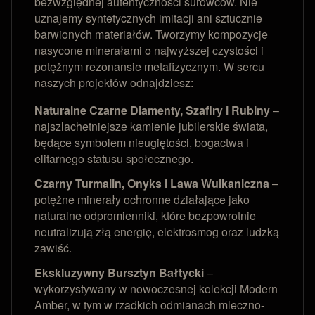
bezwzględnej autentyczności surowców. Nie
uznajemy syntetycznych imitacji ani sztucznie
barwionych materiałów. Tworzymy kompozycje
nasycone minerałami o najwyższej czystości i
potężnym rezonansie metafizycznym. W sercu
naszych projektów odnajdziesz:
Naturalne Czarne Diamenty, Szafiry i Rubiny
–
najszlachetniejsze kamienie jubilerskie świata,
będące symbolem nieugiętości, bogactwa i
elitarnego statusu społecznego.
Czarny Turmalin, Onyks i Lawa Wulkaniczna
–
potężne minerały ochronne działające jako
naturalne odpromienniki, które bezpowrotnie
neutralizują złą energię, elektrosmog oraz ludzką
zawiść.
Ekskluzywny Bursztyn Bałtycki
–
wykorzystywany w nowoczesnej kolekcji Modern
Amber, w tym w rzadkich odmianach mleczno-