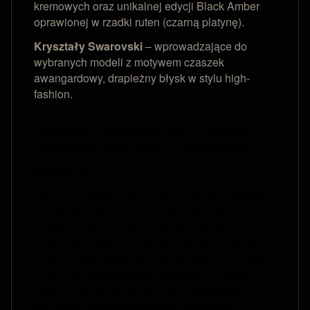
kremowych oraz unikalnej edycji Black Amber
oprawionej w rzadki ruten (czarną platynę).
Kryształy Swarovski
– wprowadzające do
wybranych modeli z motywem czaszek
awangardowy, drapieżny błysk w stylu high-
fashion.
Kolekcje z przesłaniem – Męskie
talizmany ochronne i prestiżowe
prezenty
Biżuteria męska Puta Roca to produkt o głębokim
wymiarze ezoterycznym. Elementy oparte o
świętą geometrię oraz starożytne symbole mocy
– takie jak mistyczny Tetragrammaton, luksusowy
Amulet 7 Archaniołów, nordycki Młot Thora czy
runa Fehu przyciągająca bogactwo – nadają
naszym wyrobom status silnych osobistych
amuletów. Każde zamówienie traktujemy