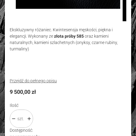
Ekskluzywny różaniec. Kwintesensja męskości, piękna i
elegancji. Wykonany ze
złota próby 585
oraz kamieni
naturalnych, kamieni szlachetnych (onyksy, czarne rubiny,
turmaliny)
Przejdź do pełnego opisu
Cena
9 500,00 zł
Ilość
szt.
Dostępność: