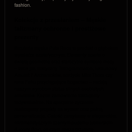
fashion.
Kolekcje z przesłaniem – Męskie
talizmany ochronne i prestiżowe
prezenty
Biżuteria męska Puta Roca to produkt o głębokim
wymiarze ezoterycznym. Elementy oparte o
świętą geometrię oraz starożytne symbole mocy
– takie jak mistyczny Tetragrammaton, luksusowy
Amulet 7 Archaniołów, nordycki Młot Thora czy
runa Fehu przyciągająca bogactwo – nadają
naszym wyrobom status silnych osobistych
amuletów. Każde zamówienie traktujemy
indywidualnie. Na specjalne życzenie
realizujemy projekty na wymiar oraz pełną
personalizację. Całość zamykamy w eleganckim,
minimalistycznym czarnym pudełku jubilerskim
(Luxury Box), co czyni naszą biżuterię