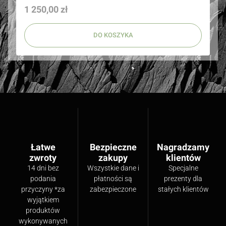
Cena
1 250,00 zł
DO KOSZYKA
Łatwe
Bezpieczne
Nagradzamy
zwroty
zakupy
klientów
14 dni bez
Wszystkie dane i
Specjalne
podania
płatności są
prezenty dla
przyczyny *za
zabezpieczone
stałych klientów
wyjątkiem
produktów
wykonywanych