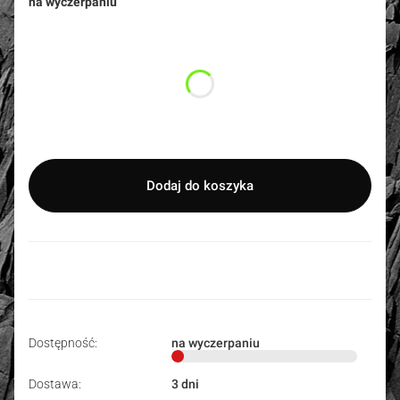
na wyczerpaniu
Wybierz wariant produktu:
Poszczególne warianty mogą różnić się ceną
długość
Opcjonalne
Wybierz
Dodaj do koszyka
Dostępność:
na wyczerpaniu
Dostawa:
3 dni