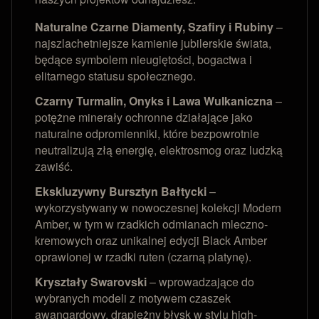
Naturalne Czarne Diamenty, Szafiry i Rubiny
–
najszlachetniejsze kamienie jubilerskie świata,
będące symbolem nieugiętości, bogactwa i
elitarnego statusu społecznego.
Czarny Turmalin, Onyks i Lawa Wulkaniczna
–
potężne minerały ochronne działające jako
naturalne odpromienniki, które bezpowrotnie
neutralizują złą energię, elektrosmog oraz ludzką
zawiść.
Ekskluzywny Bursztyn Bałtycki
–
wykorzystywany w nowoczesnej kolekcji Modern
Amber, w tym w rzadkich odmianach mleczno-
kremowych oraz unikalnej edycji Black Amber
oprawionej w rzadki ruten (czarną platynę).
Kryształy Swarovski
– wprowadzające do
wybranych modeli z motywem czaszek
awangardowy, drapieżny błysk w stylu high-