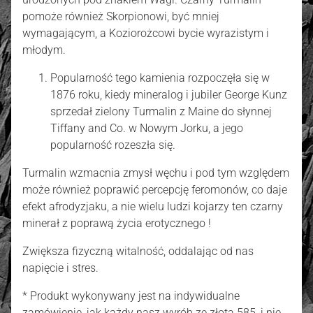
pomoże również Skorpionowi, być mniej
wymagającym, a Koziorożcowi bycie wyrazistym i
młodym.
Popularność tego kamienia rozpoczęła się w
1876 roku, kiedy mineralog i jubiler George Kunz
sprzedał zielony Turmalin z Maine do słynnej
Tiffany and Co. w Nowym Jorku, a jego
popularność rozeszła się.
Turmalin wzmacnia zmysł węchu i pod tym względem
może również poprawić percepcję feromonów, co daje
efekt afrodyzjaku, a nie wielu ludzi kojarzy ten czarny
minerał z poprawą życia erotycznego !
Zwiększa fizyczną witalność, oddalając od nas
napięcie i stres.
* Produkt wykonywany jest na indywidualne
zamówienie, jak każdy nasz wyrób ze złota 585, i nie