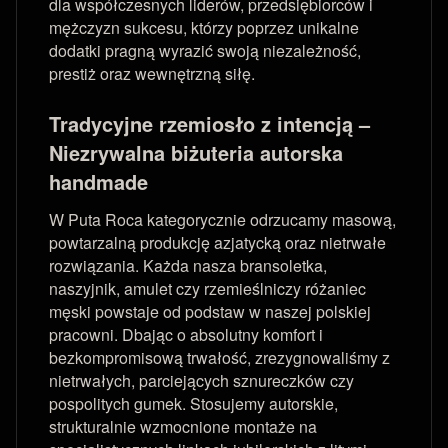
dla współczesnych liderów, przedsiębiorców i
mężczyzn sukcesu, którzy poprzez unikalne
dodatki pragną wyrazić swoją niezależność,
prestiż oraz wewnętrzną siłę.
Tradycyjne rzemiosło z intencją –
Niezrywalna biżuteria autorska
handmade
W Puta Roca kategorycznie odrzucamy masową,
powtarzalną produkcję azjatycką oraz nietrwałe
rozwiązania. Każda nasza bransoletka,
naszyjnik, amulet czy rzemieślniczy różaniec
męski powstaje od podstaw w naszej polskiej
pracowni. Dbając o absolutny komfort i
bezkompromisową trwałość, zrezygnowaliśmy z
nietrwałych, parciejących sznureczków czy
pospolitych gumek. Stosujemy autorskie,
strukturalnie wzmocnione montaże na