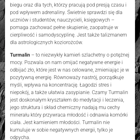
biegu oraz dla tych, którzy pracują pod presją czasu i
pod wpływem adrenaliny. Świetnie sprawdzi się dla
uczniów i studentów, nauczycieli, księgowych –
pomaga zachować pełne skupienie, zaopatruje w
cierpliwość i samodyscyplinę. Jest także talizmanem
dla astrologicznych koziorożców.
Turmalin
– to niezwykły kamień szlachetny o potężnej
mocy. Pozwala on nam omijać negatywne energie i
odbijać zło, które jest w nas celowane, zmieniając je w
pozytywną energię. Równoważy nastrój, porządkuje
myśli, wpływa na koncentrację. Łagodzi stres i
niepokój, a także ułatwia zasypianie. Czarny Turmalin
jest doskonałym kryształem do medytacji i leczenia,
jego struktura i skład chemiczny nadają mu cechy
minerału który przywraca młodość i odnawia komórki
ciała. Jest kamieniem młodości. Turmalin nie
kumuluje w sobie negatywnych energii, tylko je
odpycha.