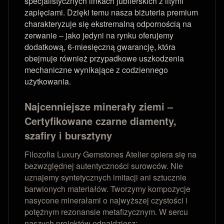
specjalistycznych linkach jubilerskich z litymi
zapięciami. Dzięki temu nasza biżuteria premium
charakteryzuje się ekstremalną odpornością na
zerwanie – jako jedyni na rynku oferujemy
dodatkową, 6-miesięczną gwarancję, która
obejmuje również przypadkowe uszkodzenia
mechaniczne wynikające z codziennego
użytkowania.
Najcenniejsze minerały ziemi –
Certyfikowane czarne diamenty,
szafiry i bursztyny
Filozofia Luxury Gemstones Atelier opiera się na
bezwzględnej autentyczności surowców. Nie
uznajemy syntetycznych imitacji ani sztucznie
barwionych materiałów. Tworzymy kompozycje
nasycone minerałami o najwyższej czystości i
potężnym rezonansie metafizycznym. W sercu
naszych projektów odnajdziesz: