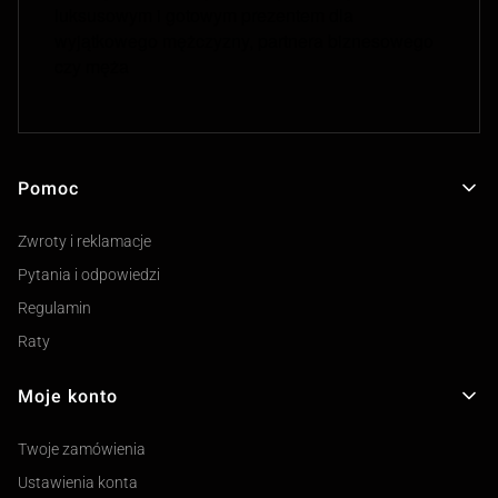
luksusowym i gotowym prezentem dla
wyjątkowego mężczyzny, partnera biznesowego
czy męża
Pomoc
Linki w stopce
Zwroty i reklamacje
Pytania i odpowiedzi
Regulamin
Raty
Moje konto
Twoje zamówienia
Ustawienia konta