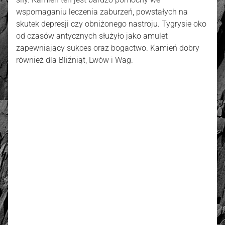
wspomaganiu leczenia zaburzeń, powstałych na
skutek depresji czy obniżonego nastroju. Tygrysie oko
od czasów antycznych służyło jako amulet
zapewniający sukces oraz bogactwo. Kamień dobry
również dla Bliźniąt, Lwów i Wag.
złoto / srebro:
Metal szlachetny
Srebro 925, pozłacane 2
warstwami -18 k złota
4.36
Liczba ocen: 12
Oceń i opisz