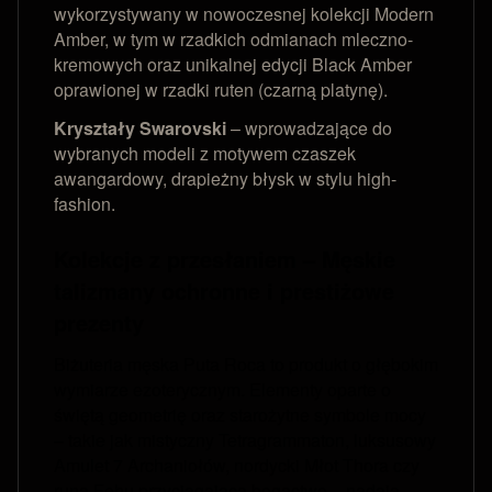
wykorzystywany w nowoczesnej kolekcji Modern
Amber, w tym w rzadkich odmianach mleczno-
kremowych oraz unikalnej edycji Black Amber
oprawionej w rzadki ruten (czarną platynę).
Kryształy Swarovski
– wprowadzające do
wybranych modeli z motywem czaszek
awangardowy, drapieżny błysk w stylu high-
fashion.
Kolekcje z przesłaniem – Męskie
talizmany ochronne i prestiżowe
prezenty
Biżuteria męska Puta Roca to produkt o głębokim
wymiarze ezoterycznym. Elementy oparte o
świętą geometrię oraz starożytne symbole mocy
– takie jak mistyczny Tetragrammaton, luksusowy
Amulet 7 Archaniołów, nordycki Młot Thora czy
runa Fehu przyciągająca bogactwo – nadają