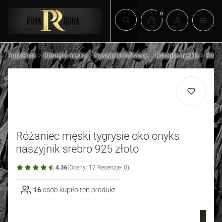
Produkty w koszyku: 0.
Otwórz wyszukiwarkę
Puta Roca
Biżuteria męska
Naszyjniki i różańce
Różańce męskie
Różań
Różaniec męski tygrysie oko onyks
naszyjnik srebro 925 złoto
4.36
(Oceny: 12 Recenzje: 0)
16
osób kupiło ten produkt