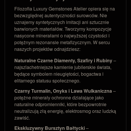
Filozofia Luxury Gemstones Atelier opiera się na
bezwzględnej autentyczności surowców. Nie
uznajemy syntetycznych imitacji ani sztucznie
barwionych materiałów. Tworzymy kompozycje
nasycone minerałami o najwyższej czystości i
potężnym rezonansie metafizycznym. W sercu
naszych projektów odnajdziesz:
Naturalne Czarne Diamenty, Szafiry i Rubiny
–
najszlachetniejsze kamienie jubilerskie świata,
będące symbolem nieugiętości, bogactwa i
elitarnego statusu społecznego.
Czarny Turmalin, Onyks i Lawa Wulkaniczna
–
potężne minerały ochronne działające jako
naturalne odpromienniki, które bezpowrotnie
neutralizują złą energię, elektrosmog oraz ludzką
zawiść.
Ekskluzywny Bursztyn Bałtycki
–