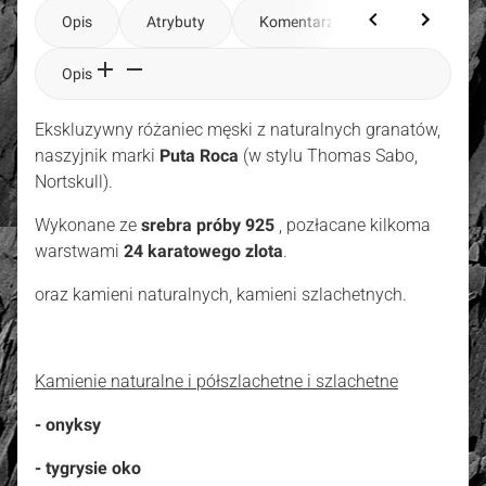
Opis
Atrybuty
Komentarze
Opis
Ekskluzywny różaniec męski z naturalnych granatów,
naszyjnik marki
Puta Roca
(w stylu Thomas Sabo,
Nortskull).
Wykonane ze
srebra próby 925
, pozłacane kilkoma
warstwami
24 karatowego zlota
.
oraz kamieni naturalnych, kamieni szlachetnych.
Kamienie naturalne i półszlachetne i szlachetne
- onyksy
- tygrysie oko