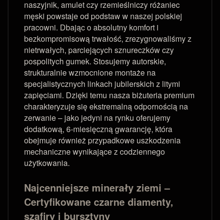
naszyjnik, amulet czy rzemieślniczy różaniec
męski powstaje od podstaw w naszej polskiej
pracowni. Dbając o absolutny komfort i
bezkompromisową trwałość, zrezygnowaliśmy z
nietrwałych, parciejących sznureczków czy
pospolitych gumek. Stosujemy autorskie,
strukturalnie wzmocnione montaże na
specjalistycznych linkach jubilerskich z litymi
zapięciami. Dzięki temu nasza biżuteria premium
charakteryzuje się ekstremalną odpornością na
zerwanie – jako jedyni na rynku oferujemy
dodatkową, 6-miesięczną gwarancję, która
obejmuje również przypadkowe uszkodzenia
mechaniczne wynikające z codziennego
użytkowania.
Najcenniejsze minerały ziemi –
Certyfikowane czarne diamenty,
szafiry i bursztyny