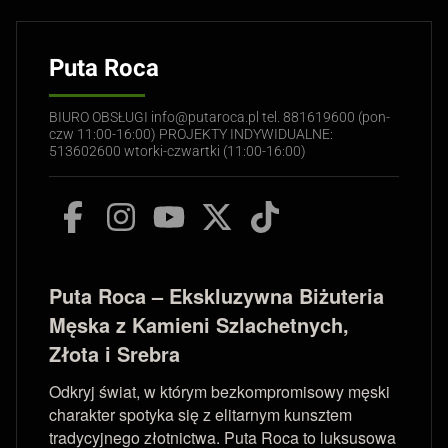
Puta Roca
BIURO OBSŁUGI info@putaroca.pl tel. 881619600 (pon-
czw 11:00-16:00) PROJEKTY INDYWIDUALNE:
513602600 wtorki-czwartki (11:00-16:00)
Puta Roca – Ekskluzywna Biżuteria
Męska z Kamieni Szlachetnych,
Złota i Srebra
Odkryj świat, w którym bezkompromisowy męski
charakter spotyka się z elitarnym kunsztem
tradycyjnego złotnictwa. Puta Roca to luksusowa