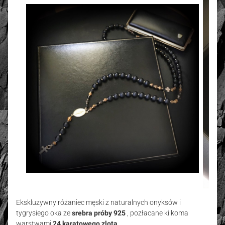
Ekskluzywny różaniec męski z naturalnych onyksów i
tygrysiego oka ze
srebra próby 925
, pozłacane kilkoma
warstwami
24 karatowego zlota
.