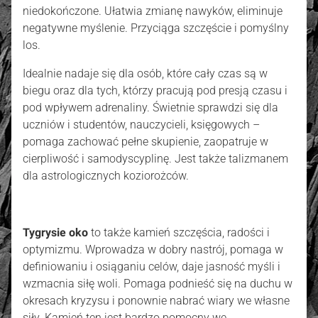
niedokończone. Ułatwia zmianę nawyków, eliminuje
negatywne myślenie. Przyciąga szczęście i pomyślny
los.
Idealnie nadaje się dla osób, które cały czas są w
biegu oraz dla tych, którzy pracują pod presją czasu i
pod wpływem adrenaliny. Świetnie sprawdzi się dla
uczniów i studentów, nauczycieli, księgowych –
pomaga zachować pełne skupienie, zaopatruje w
cierpliwość i samodyscyplinę. Jest także talizmanem
dla astrologicznych koziorożców.
Tygrysie oko
to także kamień szczęścia, radości i
optymizmu. Wprowadza w dobry nastrój, pomaga w
definiowaniu i osiąganiu celów, daje jasność myśli i
wzmacnia siłę woli. Pomaga podnieść się na duchu w
okresach kryzysu i ponownie nabrać wiary we własne
siły. Kamień ten jest bardzo pomocny we