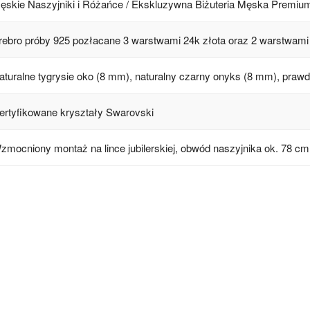
ęskie Naszyjniki i Różańce / Ekskluzywna Biżuteria Męska Premiu
rebro próby 925 pozłacane 3 warstwami 24k złota oraz 2 warstwami
aturalne tygrysie oko (8 mm), naturalny czarny onyks (8 mm), praw
ertyfikowane kryształy Swarovski
zmocniony montaż na lince jubilerskiej, obwód naszyjnika ok. 78 c
WYMIARY:
łacane 2 warstwami -18 k złota
Długość zwisu