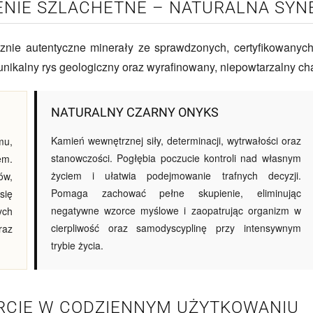
NIE SZLACHETNE – NATURALNA SYN
nie autentyczne minerały ze sprawdzonych, certyfikowanych
kalny rys geologiczny oraz wyrafinowany, niepowtarzalny cha
NATURALNY CZARNY ONYKS
Kamień wewnętrznej siły, determinacji, wytrwałości oraz
mu,
stanowczości. Pogłębia poczucie kontroli nad własnym
em.
życiem i ułatwia podejmowanie trafnych decyzji.
ów,
Pomaga zachować pełne skupienie, eliminując
się
negatywne wzorce myślowe i zaopatrując organizm w
ych
cierpliwość oraz samodyscyplinę przy intensywnym
raz
trybie życia.
ARCIE W CODZIENNYM UŻYTKOWANIU