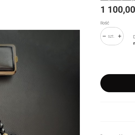
Cena
1 100,00
Ilość
szt.
Wybierz wariant pro
Poszczególne waria