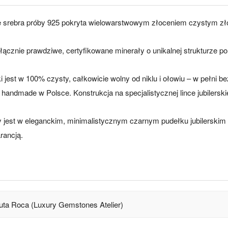
e srebra próby 925 pokryta wielowarstwowym złoceniem czystym zł
znie prawdziwe, certyfikowane minerały o unikalnej strukturze poro
ki jest w 100% czysty, całkowicie wolny od niklu i ołowiu – w pełni b
ndmade w Polsce. Konstrukcja na specjalistycznej lince jubilerskiej 
jest w eleganckim, minimalistycznym czarnym pudełku jubilerskim (
rancją.
uta Roca (Luxury Gemstones Atelier)