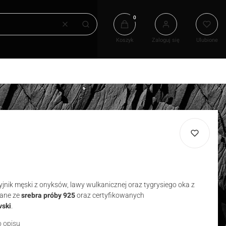
Produkty w koszyku: 0. Zobacz
Wyczyść
Szukaj
Koszyk
Zaloguj się
Ulubione
jnik męski z onyksów, lawy wulkanicznej oraz tygrysiego oka z
ane ze
srebra próby 925
oraz certyfikowanych
vski
.
o opisu