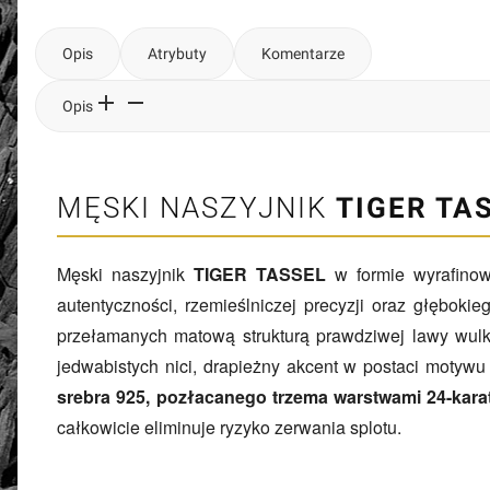
Opis
Atrybuty
Komentarze
Opis
MĘSKI NASZYJNIK
TIGER TA
Męski naszyjnik
TIGER TASSEL
w formie wyrafino
autentyczności, rzemieślniczej precyzji oraz głęboki
przełamanych matową strukturą prawdziwej lawy wulk
jedwabistych nici, drapieżny akcent w postaci motywu
srebra 925, pozłacanego trzema warstwami 24-kara
całkowicie eliminuje ryzyko zerwania splotu.