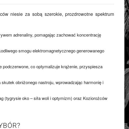
zców niesie za sobą szerokie, prozdrowotne spektrum
pływem adrenaliny, pomagając zachować koncentrację
szkodliwego smogu elektromagnetycznego generowanego
nie podczerwone, co optymalizuje krążenie, przyspiesza
skutek obniżonego nastroju, wprowadzając harmonię i
g (tygrysie oko – siła woli i optymizm) oraz Koziorożców
YBÓR?