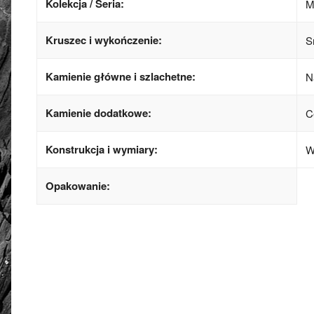
Kolekcja / Seria:
M
Kruszec i wykończenie:
S
Kamienie główne i szlachetne:
N
Kamienie dodatkowe:
C
Konstrukcja i wymiary:
W
Opakowanie:
złoto / srebro:
Metal szlachetny
Srebro 925, poz