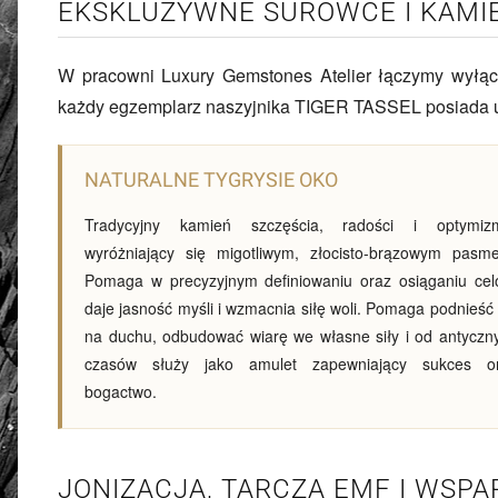
EKSKLUZYWNE SUROWCE I KAMIE
W pracowni Luxury Gemstones Atelier łączymy wyłącz
każdy egzemplarz naszyjnika TIGER TASSEL posiada uni
NATURALNE TYGRYSIE OKO
Tradycyjny kamień szczęścia, radości i optymiz
wyróżniający się migotliwym, złocisto-brązowym pasm
Pomaga w precyzyjnym definiowaniu oraz osiąganiu cel
daje jasność myśli i wzmacnia siłę woli. Pomaga podnieść 
na duchu, odbudować wiarę we własne siły i od antyczn
czasów służy jako amulet zapewniający sukces o
bogactwo.
JONIZACJA, TARCZA EMF I WSP