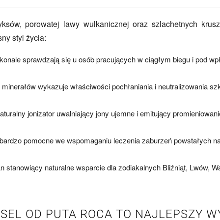
yksów, porowatej lawy wulkanicznej oraz szlachetnych krus
ny styl życia:
onale sprawdzają się u osób pracujących w ciągłym biegu i pod w
minerałów wykazuje właściwości pochłaniania i neutralizowania 
aturalny jonizator uwalniający jony ujemne i emitujący promieniowa
ą bardzo pomocne we wspomaganiu leczenia zaburzeń powstałych na 
 stanowiący naturalne wsparcie dla zodiakalnych Bliźniąt, Lwów, Wa
SSEL OD PUTA ROCA TO NAJLEPSZY W