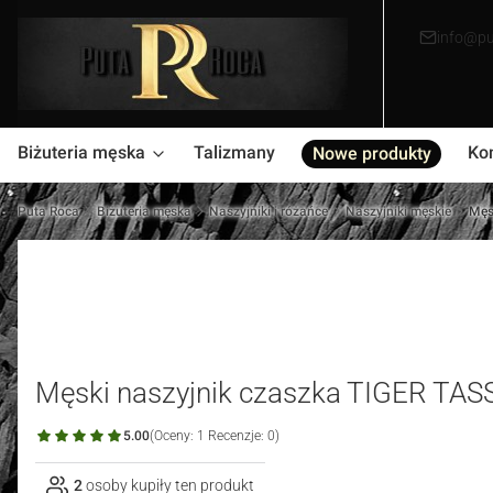
info@pu
Biżuteria męska
Talizmany
Ko
Nowe produkty
Puta Roca
Biżuteria męska
Naszyjniki i różańce
Naszyjniki męskie
Męs
Męski naszyjnik czaszka TIGER TASS
5.00
(Oceny: 1 Recenzje: 0)
2
osoby kupiły ten produkt