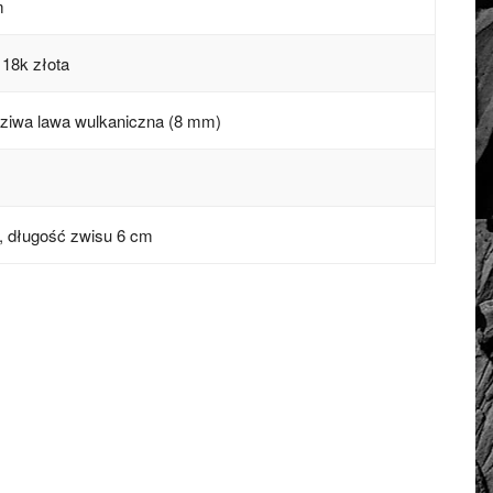
m
 18k złota
dziwa lawa wulkaniczna (8 mm)
m, długość zwisu 6 cm
7 cm