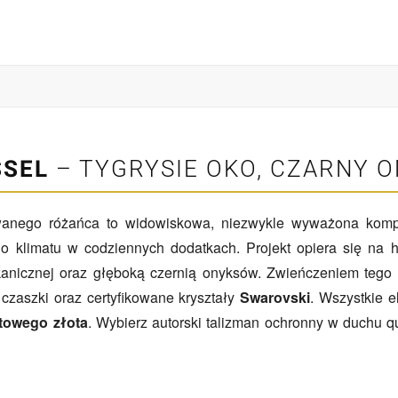
SSEL
– TYGRYSIE OKO, CZARNY 
wanego różańca to widowiskowa, niezwykle wyważona komp
ego klimatu w codziennych dodatkach. Projekt opiera się na h
anicznej oraz głęboką czernią onyksów. Zwieńczeniem tego
 czaszki oraz certyfikowane kryształy
Swarovski
. Wszystkie 
towego złota
. Wybierz autorski talizman ochronny w duchu q