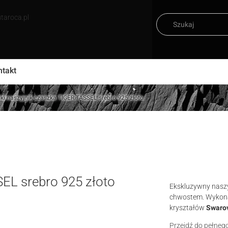
taroca.pl
ntakt
ki naszyjnik czaszka TIGER TASSEL srebro 925 złoto
EL srebro 925 złoto
Ekskluzywny naszy
chwostem. Wykon
kryształów
Swaro
Przejdź do pełneg