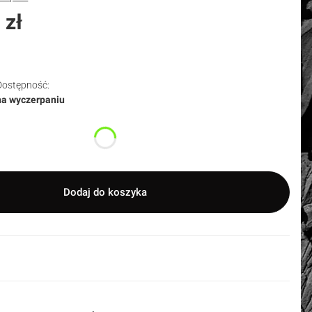
 zł
Dostępność:
na wyczerpaniu
duktu:
nty mogą różnić się ceną
Dodaj do koszyka