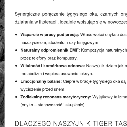
Synergiczne połączenie tygrysiego oka, czarnych on
działania w litoterapii, idealnie wpisując się w nowoczes
Wsparcie w pracy pod presją:
Właściwości onyksu dosk
nauczycielom, studentom czy księgowym.
Naturalny odpromiennik EMF:
Kompozycja naturalnych 
przez telefony oraz komputery.
Witalność i komórkowa odnowa:
Naszyjnik działa jak n
metabolizm i wspiera usuwanie toksyn.
Emocjonalny balans:
Ciepłe wibracje tygrysiego oka s
wyciszenie przed snem.
Zodiakalny rezonans merytoryczny:
Wyjątkowy talizman
(onyks – stanowczość i skupienie).
DLACZEGO NASZYJNIK TIGER TA