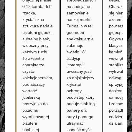
0,12 karata. Ich
na specjalne
Charakteryz
rzadka,
zamówienie
się nienaga
krystaliczna
naszej marki.
aksamitną
struktura nadaje
Turmalin w tej
powierzchnią
biżuterii głęboki,
geometrii
głębią barwy
subtelny blask,
spektakularnie
Onyks to
widoczny przy
załamuje
klasyczny
każdym ruchu.
światło. W
kamień
To akcent o
tradycji
wewnętrzne
charakterze
litoterapii
stabilizacji,
czysto
uważany jest
wytrwałości 
kolekcjonerskim,
za najsilniejszy
odwagi,
podnoszący
kryształ
sprzyjający
wartość
ochrony
doskonałej
jubilerską
osobistej, który
samodyscypl
naszyjnika do
buduje stabilną
i zachowani
poziomu
barierę dla
porządku w
wyrafinowanej
aury i pomaga
codziennyc
biżuterii
utrzymać
działaniach.
osobistej.
jasność myśli