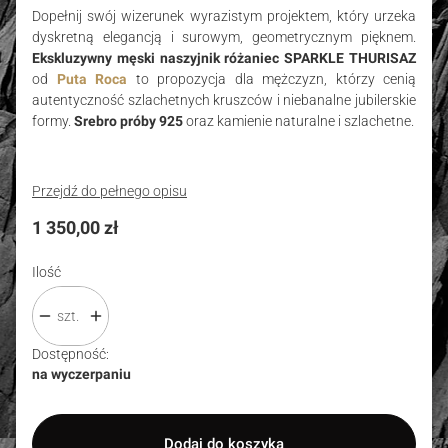
Dopełnij swój wizerunek wyrazistym projektem, który urzeka
dyskretną elegancją i surowym, geometrycznym pięknem.
Ekskluzywny męski naszyjnik różaniec SPARKLE THURISAZ
od
Puta Roca
to propozycja dla mężczyzn, którzy cenią
autentyczność szlachetnych kruszców i niebanalne jubilerskie
formy.
Srebro próby 925
oraz kamienie naturalne i szlachetne.
Przejdź do pełnego opisu
Cena
1 350,00 zł
Ilość
szt.
Dostępność:
na wyczerpaniu
Dodaj do koszyka