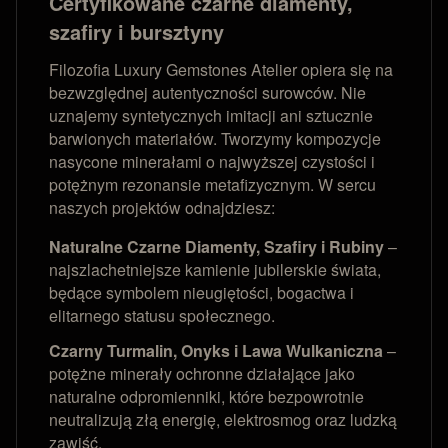
Certyfikowane czarne diamenty,
szafiry i bursztyny
Filozofia Luxury Gemstones Atelier opiera się na
bezwzględnej autentyczności surowców. Nie
uznajemy syntetycznych imitacji ani sztucznie
barwionych materiałów. Tworzymy kompozycje
nasycone minerałami o najwyższej czystości i
potężnym rezonansie metafizycznym. W sercu
naszych projektów odnajdziesz:
Naturalne Czarne Diamenty, Szafiry i Rubiny
–
najszlachetniejsze kamienie jubilerskie świata,
będące symbolem nieugiętości, bogactwa i
elitarnego statusu społecznego.
Czarny Turmalin, Onyks i Lawa Wulkaniczna
–
potężne minerały ochronne działające jako
naturalne odpromienniki, które bezpowrotnie
neutralizują złą energię, elektrosmog oraz ludzką
zawiść.