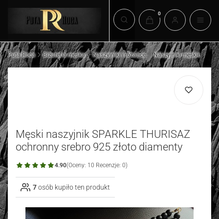
Produkty w koszyku: 0.
Otwórz wyszukiwarkę
Puta Roca
Biżuteria męska
Naszyjniki i różańce
Naszyjniki męskie
Męski naszyjnik SPARKLE THURISAZ
ochronny srebro 925 złoto diamenty
4.90
(Oceny: 10 Recenzje: 0)
7
osób kupiło ten produkt