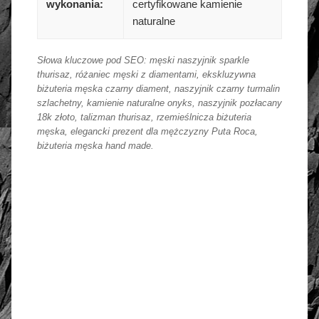
wykonania:
certyfikowane kamienie
naturalne
Słowa kluczowe pod SEO: męski naszyjnik sparkle
thurisaz, różaniec męski z diamentami, ekskluzywna
biżuteria męska czarny diament, naszyjnik czarny turmalin
szlachetny, kamienie naturalne onyks, naszyjnik pozłacany
18k złoto, talizman thurisaz, rzemieślnicza biżuteria
męska, elegancki prezent dla mężczyzny Puta Roca,
biżuteria męska hand made.
złoto / srebro:
Metal szlachetny
Srebro 925, pozłacane 2
warstwami -18 k złota
WYMIARY: