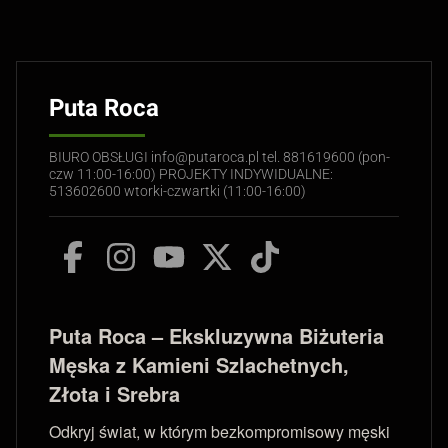
Puta Roca
BIURO OBSŁUGI info@putaroca.pl tel. 881619600 (pon-
czw 11:00-16:00) PROJEKTY INDYWIDUALNE:
513602600 wtorki-czwartki (11:00-16:00)
Puta Roca – Ekskluzywna Biżuteria
Męska z Kamieni Szlachetnych,
Złota i Srebra
Odkryj świat, w którym bezkompromisowy męski