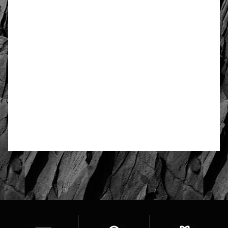
Długość zwisu
3 cm
Obwód
62 cm lub inna wpisana na
końcu zamówienia
4.90
Liczba ocen: 10
Oceń i opisz