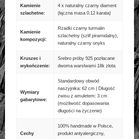
Kamienie
4 x naturalny czarny diament
szlachetne:
(łączna masa 0.12 karata)
Rzadki czarny turmalin
Kamienie
szlachetny (szlif piramidalny),
kompozycji:
naturalny czarny onyks
Kruszec i
Srebro próby 925 pozłacane
wykończenie:
dwoma warstwami 18k złota
Standardowy obwód
naszyjnika: 62 cm | Długość
Wymiary
zwisu z amuletem: 3 cm
gabarytowe:
(możliwość dopasowania
długości na życzenie)
100% handmade w Polsce,
Cechy
produkt antyalergiczny,