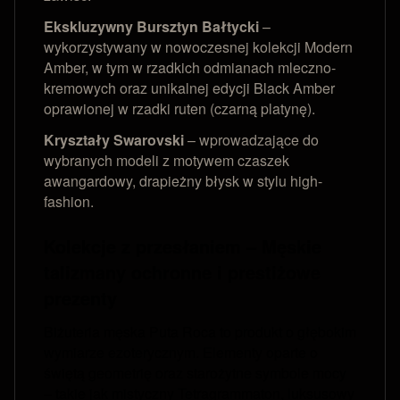
Ekskluzywny Bursztyn Bałtycki
–
wykorzystywany w nowoczesnej kolekcji Modern
Amber, w tym w rzadkich odmianach mleczno-
kremowych oraz unikalnej edycji Black Amber
oprawionej w rzadki ruten (czarną platynę).
Kryształy Swarovski
– wprowadzające do
wybranych modeli z motywem czaszek
awangardowy, drapieżny błysk w stylu high-
fashion.
Kolekcje z przesłaniem – Męskie
talizmany ochronne i prestiżowe
prezenty
Biżuteria męska Puta Roca to produkt o głębokim
wymiarze ezoterycznym. Elementy oparte o
świętą geometrię oraz starożytne symbole mocy
– takie jak mistyczny Tetragrammaton, luksusowy