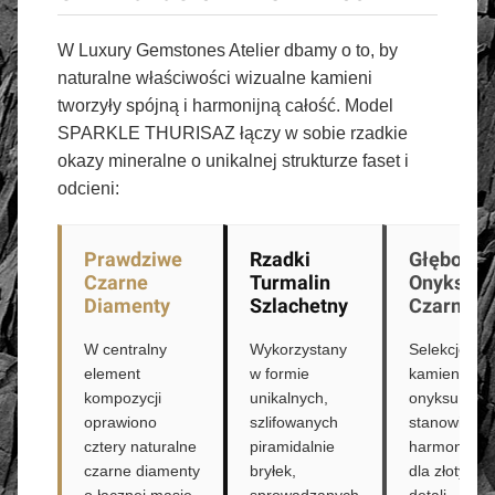
W Luxury Gemstones Atelier dbamy o to, by
naturalne właściwości wizualne kamieni
tworzyły spójną i harmonijną całość. Model
SPARKLE THURISAZ łączy w sobie rzadkie
okazy mineralne o unikalnej strukturze faset i
odcieni:
Prawdziwe
Rzadki
Głęboki
Czarne
Turmalin
Onyks
Diamenty
Szlachetny
Czarny
W centralny
Wykorzystany
Selekcjono
element
w formie
kamienie
kompozycji
unikalnych,
onyksu
oprawiono
szlifowanych
stanowią
cztery naturalne
piramidalnie
harmonijne t
czarne diamenty
bryłek,
dla złotych
o łącznej masie
sprowadzanych
detali.