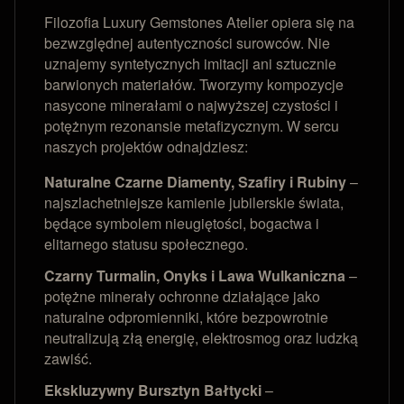
Filozofia Luxury Gemstones Atelier opiera się na
bezwzględnej autentyczności surowców. Nie
uznajemy syntetycznych imitacji ani sztucznie
barwionych materiałów. Tworzymy kompozycje
nasycone minerałami o najwyższej czystości i
potężnym rezonansie metafizycznym. W sercu
naszych projektów odnajdziesz:
Naturalne Czarne Diamenty, Szafiry i Rubiny
–
najszlachetniejsze kamienie jubilerskie świata,
będące symbolem nieugiętości, bogactwa i
elitarnego statusu społecznego.
Czarny Turmalin, Onyks i Lawa Wulkaniczna
–
potężne minerały ochronne działające jako
naturalne odpromienniki, które bezpowrotnie
neutralizują złą energię, elektrosmog oraz ludzką
zawiść.
Ekskluzywny Bursztyn Bałtycki
–