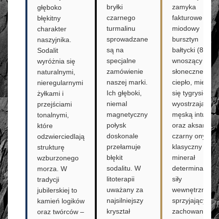
bryłki
zamyka
głęboko
czarnego
fakturowe trio:
błękitny
turmalinu
miodowy
charakter
sprowadzane
bursztyn
naszyjnika.
są na
bałtycki (8 mm
Sodalit
specjalne
wnoszący
wyróżnia się
zamówienie
słoneczne
naturalnymi,
naszej marki.
ciepło, mieniąc
nieregularnymi
Ich głęboki,
się tygrysie ok
żyłkami i
niemal
wyostrzające
przejściami
magnetyczny
męską intuicję
tonalnymi,
połysk
oraz aksamitny
które
doskonale
czarny onyks –
odzwierciedlają
przełamuje
klasyczny
strukturę
błękit
minerał
wzburzonego
sodalitu. W
determinacji i
morza. W
litoterapii
siły
tradycji
uważany za
wewnętrznej,
jubilerskiej to
najsilniejszy
sprzyjający
kamień logików
kryształ
zachowaniu
oraz twórców –