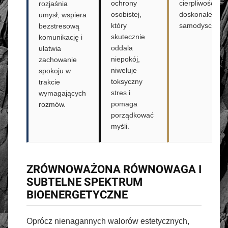
ochrony
cierpliwości i
rozjaśnia
osobistej,
doskonałej
umysł, wspiera
który
samodyscyplin
bezstresową
skutecznie
komunikację i
oddala
ułatwia
niepokój,
zachowanie
niweluje
spokoju w
toksyczny
trakcie
stres i
wymagających
pomaga
rozmów.
porządkować
myśli.
ZRÓWNOWAŻONA RÓWNOWAGA I
SUBTELNE SPEKTRUM
BIOENERGETYCZNE
Oprócz nienagannych walorów estetycznych,