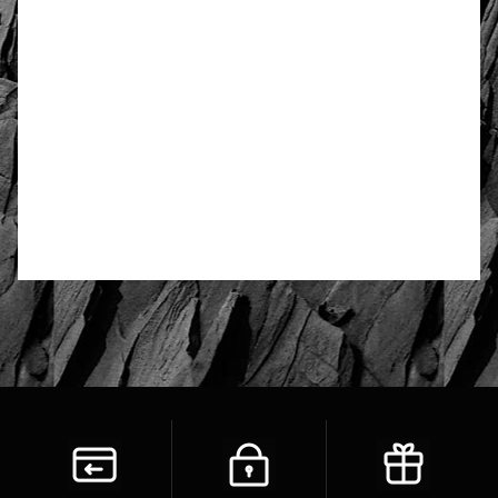
Obwód
58 cm lub inna wpisana na
końcu zamówienia
4.73
Liczba ocen: 28
Oceń i opisz