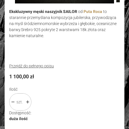
Ekskluzywny męski naszyjnik SAILOR
od
Puta Roca
to
starannie przemyślana kompozycja jubilerska, przywodząca
na myśl śródziemnomorskie wybrzeża i głębokie, oceaniczne
barwy.Srebro 925 pokryte 2 warstwami 18k złota oraz
kamienie naturalne.
Przejdź do pełnego opisu
Cena
1 100,00 zł
Ilość
szt.
Dostępność:
duża ilość