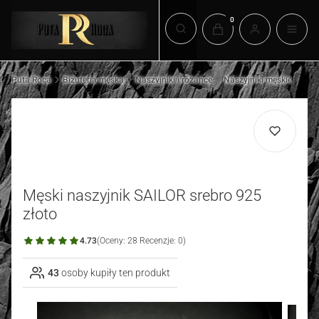
Produkty w koszyku: 0.
Otwórz wyszukiwarkę
Puta Roca
Biżuteria męska
Naszyjniki i różańce
Naszyjniki męskie
Męski naszyjnik SAILOR srebro 925
złoto
4.73
(Oceny: 28 Recenzje: 0)
43
osoby kupiły ten produkt