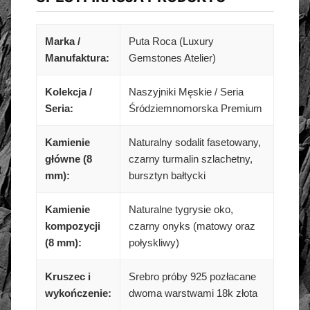
Marka /
Puta Roca (Luxury
Manufaktura:
Gemstones Atelier)
Kolekcja /
Naszyjniki Męskie / Seria
Seria:
Śródziemnomorska Premium
Kamienie
Naturalny sodalit fasetowany,
główne (8
czarny turmalin szlachetny,
mm):
bursztyn bałtycki
Kamienie
Naturalne tygrysie oko,
kompozycji
czarny onyks (matowy oraz
(8 mm):
połyskliwy)
Kruszec i
Srebro próby 925 pozłacane
wykończenie:
dwoma warstwami 18k złota