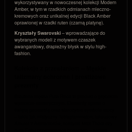
wykorzystywany w nowoczesnej kolekcji Modern
Amber, w tym w rzadkich odmianach mleczno-
kremowych oraz unikalnej edycji Black Amber
oprawionej w rzadki ruten (czarną platynę).
Kryształy Swarovski
– wprowadzające do
wybranych modeli z motywem czaszek
awangardowy, drapieżny błysk w stylu high-
fashion.
Kolekcje z przesłaniem – Męskie
talizmany ochronne i prestiżowe
prezenty
Biżuteria męska Puta Roca to produkt o głębokim
wymiarze ezoterycznym. Elementy oparte o
świętą geometrię oraz starożytne symbole mocy
– takie jak mistyczny Tetragrammaton, luksusowy
Amulet 7 Archaniołów, nordycki Młot Thora czy
runa Fehu przyciągająca bogactwo – nadają