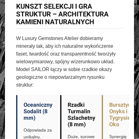
KUNSZT SELEKCJI I GRA
STRUKTUR – ARCHITEKTURA
KAMIENI NATURALNYCH
W Luxury Gemstones Atelier dobieramy
minerały tak, aby ich naturalne wykończenie
faset, twardość oraz transparentność tworzyły
wielowymiarowy, spójny wizerunkowo układ.
Model SAILOR łączy w sobie rzadkie okazy
geologiczne o niepowtarzalnym rysunku
struktur:
Oceaniczny
Rzadki
Bursztyn,
Sodalit (8
Turmalin
Onyks i
mm)
Szlachetny
Tygrysie
(8 mm)
Oko
Odpowiada za
Duże, surowe
Synergię
unikalny,