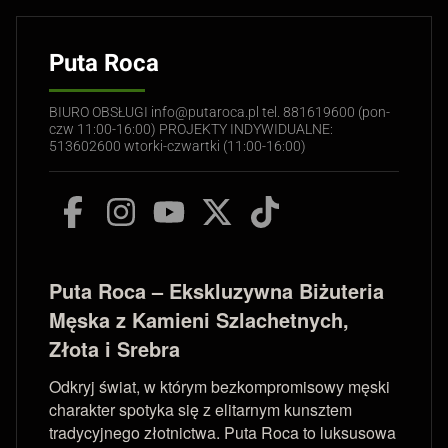
Puta Roca
BIURO OBSŁUGI info@putaroca.pl tel. 881619600 (pon-
czw 11:00-16:00) PROJEKTY INDYWIDUALNE:
513602600 wtorki-czwartki (11:00-16:00)
Puta Roca – Ekskluzywna Biżuteria
Męska z Kamieni Szlachetnych,
Złota i Srebra
Odkryj świat, w którym bezkompromisowy męski
charakter spotyka się z elitarnym kunsztem
tradycyjnego złotnictwa. Puta Roca to luksusowa