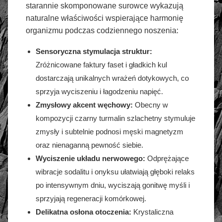
starannie skomponowane surowce wykazują
naturalne właściwości wspierające harmonię
organizmu podczas codziennego noszenia:
Sensoryczna stymulacja struktur:
Zróżnicowane faktury faset i gładkich kul
dostarczają unikalnych wrażeń dotykowych, co
sprzyja wyciszeniu i łagodzeniu napięć.
Zmysłowy akcent węchowy:
Obecny w
kompozycji czarny turmalin szlachetny stymuluje
zmysły i subtelnie podnosi męski magnetyzm
oraz nienaganną pewność siebie.
Wyciszenie układu nerwowego:
Odprężające
wibracje sodalitu i onyksu ułatwiają głęboki relaks
po intensywnym dniu, wyciszają gonitwę myśli i
sprzyjają regeneracji komórkowej.
Delikatna osłona otoczenia:
Krystaliczna