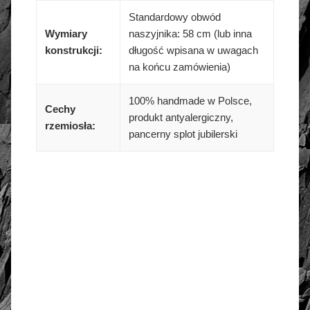
Standardowy obwód
Wymiary
naszyjnika: 58 cm (lub inna
konstrukcji:
długość wpisana w uwagach
na końcu zamówienia)
100% handmade w Polsce,
Cechy
produkt antyalergiczny,
rzemiosła:
pancerny splot jubilerski
złoto / srebro:
Metal szlachetny
Srebro 925, pozłacane 2
warstwami -18 k złota
WYMIARY: