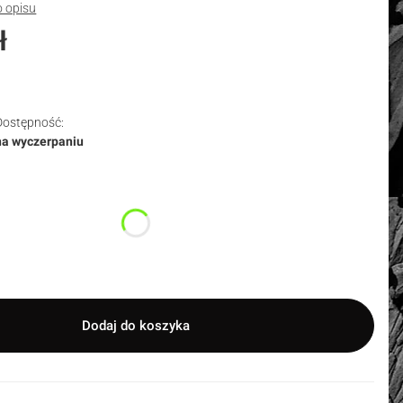
o opisu
ł
Dostępność:
na wyczerpaniu
duktu:
nty mogą różnić się ceną
Dodaj do koszyka