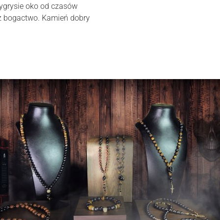
Tygrysie oko od czasów
az bogactwo. Kamień dobry