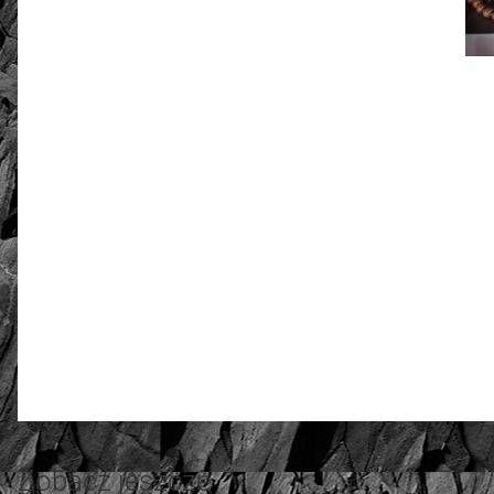
złoto / srebro:
Metal szlachetny
5.00
Liczba ocen: 16
Zobacz jeszcze