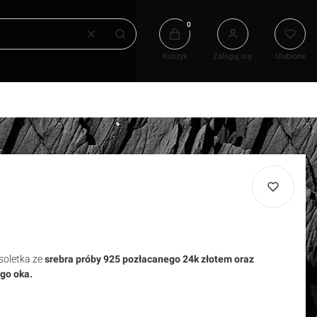
Produkty w koszyku: 0. Zobacz
Wyczyść
Szukaj
Koszyk
Zaloguj się
Ulubione
oletka ze
srebra próby 925 pozłacanego 24k złotem oraz
ego oka.