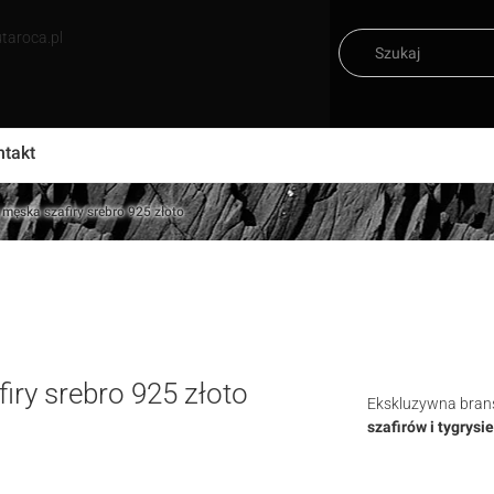
taroca.pl
ntakt
 męska szafiry srebro 925 złoto
iry srebro 925 złoto
Ekskluzywna brans
szafirów i tygrysi