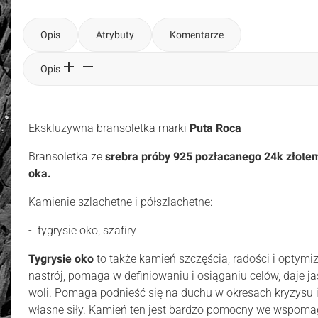
Opis
Atrybuty
Komentarze
Opis
Ekskluzywna bransoletka marki
Puta Roca
Bransoletka ze
srebra próby 925 pozłacanego 24k złotem 
oka.
Kamienie szlachetne i półszlachetne:
- tygrysie oko, szafiry
Tygrysie oko
to także kamień szczęścia, radości i opty
nastrój, pomaga w definiowaniu i osiąganiu celów, daje j
woli. Pomaga podnieść się na duchu w okresach kryzysu 
własne siły. Kamień ten jest bardzo pomocny we wspomag