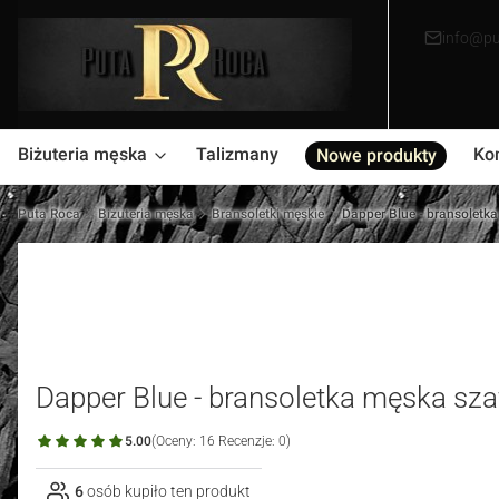
info@pu
Biżuteria męska
Talizmany
Ko
Nowe produkty
Puta Roca
Biżuteria męska
Bransoletki męskie
Dapper Blue - bransoletka
Dapper Blue - bransoletka męska szaf
5.00
(Oceny: 16 Recenzje: 0)
6
osób kupiło ten produkt