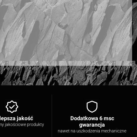
lepsza jakość
Dodatkowa 6 msc
gwarancja
my jakościowe produkty
nawet na uszkodzenia mechaniczne