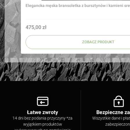
Elegancka m
Cena
475,00 zł
ZOBACZ PRODUKT
Łatwe zwroty
Bezpieczne z
14 dni bez podania przyczyny *za
Wszystkie dane i pła
wyjątkiem produktów
zabezpieczo