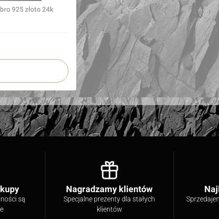
ęska bransoletka z bursztynów i kamieni srebro 925 złoto 24k
akupy
Nagradzamy klientów
Naj
tności są
Specjalne prezenty dla stałych
Sprzedaje
ne
klientów