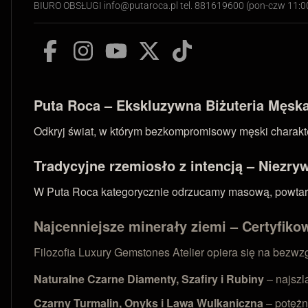
BIURO OBSŁUGI info@putaroca.pl tel. 881619600 (pon-czw 11:
Puta Roca – Ekskluzywna Biżuteria Męska 
Odkryj świat, w którym bezkompromisowy męski charakter
Tradycyjne rzemiosło z intencją – Niezry
W Puta Roca kategorycznie odrzucamy masową, powtarzal
Najcenniejsze minerały ziemi – Certyfikow
Filozofia Luxury Gemstones Atelier opiera się na bezw
Naturalne Czarne Diamenty, Szafiry i Rubiny
– najszl
Czarny Turmalin, Onyks i Lawa Wulkaniczna
– potężn