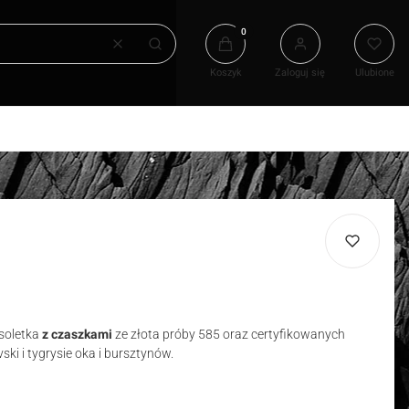
Produkty w koszyku: 0. Zobacz
Wyczyść
Szukaj
Koszyk
Zaloguj się
Ulubione
soletka
z czaszkami
ze
złota próby 585 oraz certyfikowanych
ki i tygrysie oka i bursztynów.