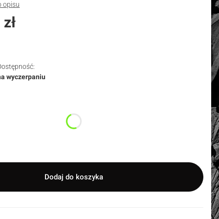
o opisu
 zł
Dostępność:
na wyczerpaniu
duktu:
nty mogą różnić się ceną
Dodaj do koszyka