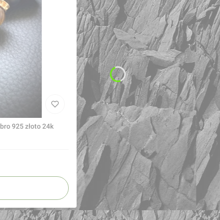
ęska bransoletka z bursztynów i kamieni srebro 925 złoto 24k