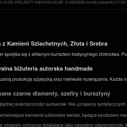
00-16:00) PROJEKTY INDYWIDUALNE: 513602600 wtorki-czwartki (11:00-
z Kamieni Szlachetnych, Złota i Srebra
 spotyka się z elitarnym kunsztem tradycyjnego złotnictwa. Pu
walna biżuteria autorska handmade
ną produkcję azjatycką oraz nietrwałe rozwiązania. Każda nasz
ane czarne diamenty, szafiry i bursztyny
zględnej autentyczności surowców. Nie uznajemy syntetycznych
achetniejsze kamienie jubilerskie świata, będące symbolem nieu
e minerały ochronne działające jako naturalne odpromienniki, k