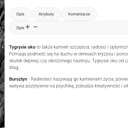
Opis
Atrybuty
Komentarze
Opis
Tygrysie oko
to także kamień szczęścia, radości i optymiz
Pomaga podnieść się na duchu w okresach kryzysu i ponow
skutek depresji czy obniżonego nastroju. Tygrysie oko od
Wag.
Bursztyn
- Radiesteci nazywają go kamieniem życia, ponie
wpływa pozytywnie na psychikę, pobudza kreatywność i sił
złoto / srebro:
Metal szlachetny