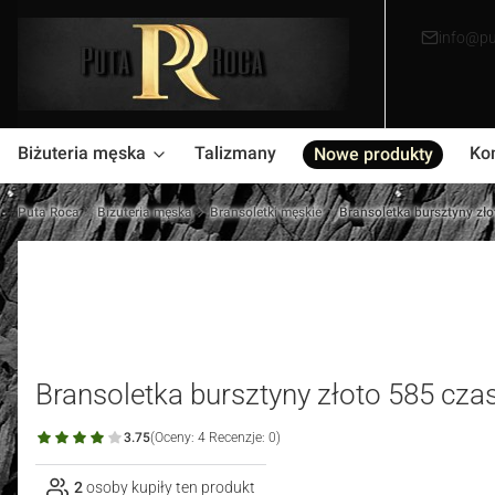
info@pu
Biżuteria męska
Talizmany
Ko
Nowe produkty
Puta Roca
Biżuteria męska
Bransoletki męskie
Bransoletka bursztyny zł
Bransoletka bursztyny złoto 585 cz
3.75
(Oceny: 4 Recenzje: 0)
2
osoby kupiły ten produkt