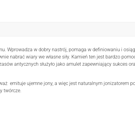
mu. Wprowadza w dobry nastrój, pomaga w definiowaniu i osiągan
nie nabrać wiary we własne siły. Kamień ten jest bardzo pom
 czasów antycznych służyło jako amulet zapewniający sukces ora
waż emituje ujemne jony, a więc jest naturalnym jonizatorem p
y twórcze.
Złoto 585