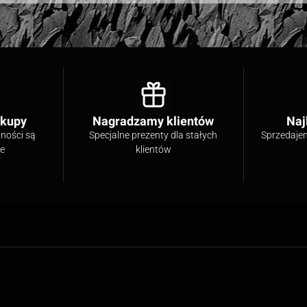
akupy
Nagradzamy klientów
Naj
tności są
Specjalne prezenty dla stałych
Sprzedaje
ne
klientów