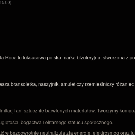
16:00)
ta Roca to luksusowa polska marka biżuteryjna, stworzona z po
a bransoletka, naszyjnik, amulet czy rzemieślniczy różaniec 
 imitacji ani sztucznie barwionych materiałów. Tworzymy komp
giętości, bogactwa i elitarnego statusu społecznego.
tóre bezpowrotnie neutralizują złą energię, elektrosmog oraz l