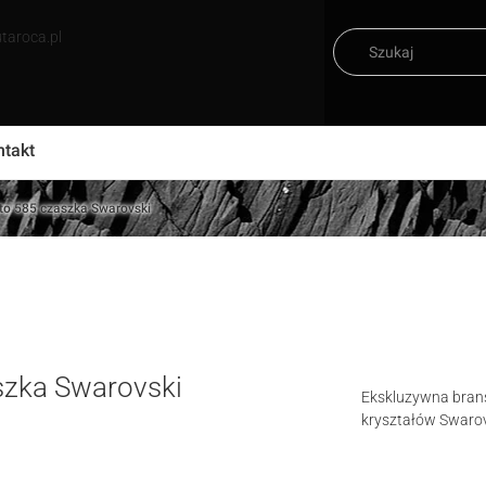
taroca.pl
ntakt
oto 585 czaszka Swarovski
aszka Swarovski
Ekskluzywna bran
kryształów Swarovs