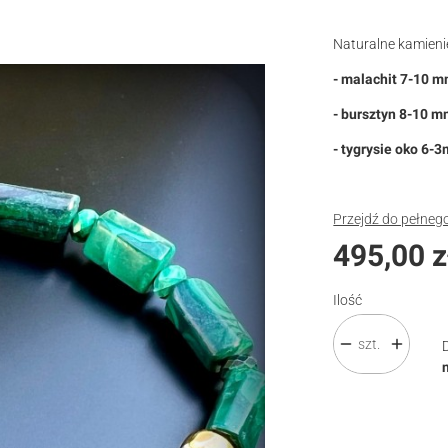
Naturalne kamienie
- malachit 7-10 
- bursztyn 8-10 
- tygrysie oko 6-
Przejdź do pełneg
Cena
495,00 z
Ilość
szt.
Wybierz wariant pro
Poszczególne waria