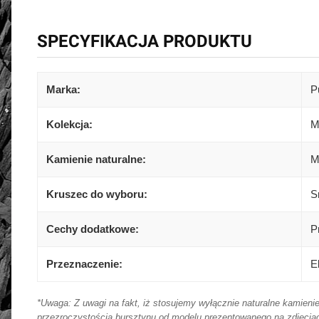
SPECYFIKACJA PRODUKTU
Marka:
P
Kolekcja:
M
Kamienie naturalne:
M
Kruszec do wyboru:
S
Cechy dodatkowe:
P
Przeznaczenie:
E
*Uwaga: Z uwagi na fakt, iż stosujemy wyłącznie naturalne kamieni
przezroczystością bursztynu od modelu prezentowanego na zdjęciach.