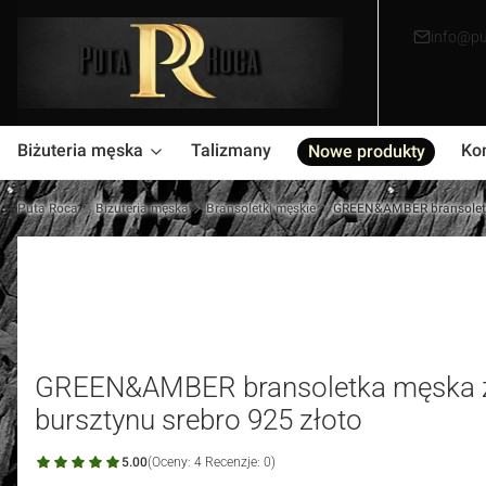
info@pu
Biżuteria męska
Talizmany
Ko
Nowe produkty
Puta Roca
Biżuteria męska
Bransoletki męskie
GREEN&AMBER bransoletka
GREEN&AMBER bransoletka męska z
bursztynu srebro 925 złoto
5.00
(Oceny: 4 Recenzje: 0)