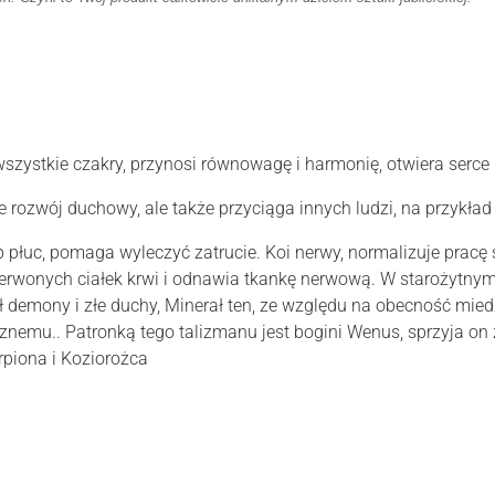
zystkie czakry, przynosi równowagę i harmonię, otwiera serce 
ozwój duchowy, ale także przyciąga innych ludzi, na przykład 
 płuc, pomaga wyleczyć zatrucie. Koi nerwy, normalizuje pracę 
czerwonych ciałek krwi i odnawia tkankę nerwową. W starożytn
 demony i złe duchy, Minerał ten, ze względu na obecność miedzi
nemu.. Patronką tego talizmanu jest bogini Wenus, sprzyja on z
rpiona i Koziorożca