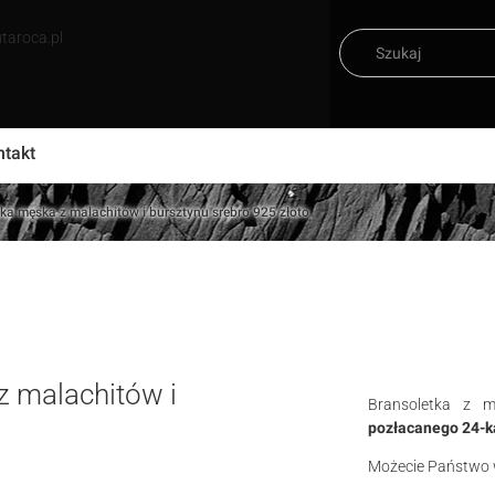
taroca.pl
ntakt
 męska z malachitów i bursztynu srebro 925 złoto
 malachitów i
Bransoletka z m
pozłacanego 24-k
Możecie Państwo