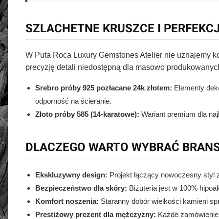
SZLACHETNE KRUSZCE I PERFEKC
W Puta Roca Luxury Gemstones Atelier nie uznajemy k
precyzję detali niedostępną dla masowo produkowan
Srebro próby 925 pozłacane 24k złotem:
Elementy dekor
odporność na ścieranie.
Złoto próby 585 (14-karatowe):
Wariant premium dla najb
DLACZEGO WARTO WYBRAĆ BRANS
Ekskluzywny design:
Projekt łączący nowoczesny styl
Bezpieczeństwo dla skóry:
Biżuteria jest w 100% hipoal
Komfort noszenia:
Staranny dobór wielkości kamieni spr
Prestiżowy prezent dla mężczyzny:
Każde zamówienie p