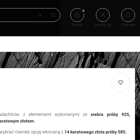
Produkty w koszyku: 0. Zobacz
Wyczyść
Szukaj
Koszyk
Zaloguj się
Ulubione
alachitów
z elementami wykonanymi ze
srebra próby 925,
aratowym złotem.
 wybrać
również opcję wkonaną z
14 karatowego złota próby 585.