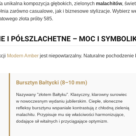
Ta unikalna kompozycja głębokich, zielonych
malachitów
, świe
łnia zarówno casualowe, jak i biznesowe stylizacje. Wybierz w
atowego złota próby 585.
E I PÓŁSZLACHETNE – MOC I SYMBOLI
cji
Modern Amber
jest niepowtarzalny. Naturalne pochodzenie
Bursztyn Bałtycki (8–10 mm)
Nazywany "złotem Bałtyku". Klasyczny, klarowny surowiec
w nowoczesnym wydaniu jubilerskim. Ciepłe, słoneczne
refleksy bursztynu wspaniale kontrastują z chłodną zielenią
malachitu. Przypisuje mu się właściwości harmonizujące,
dodające sił witalnych i przyciągające optymizm.