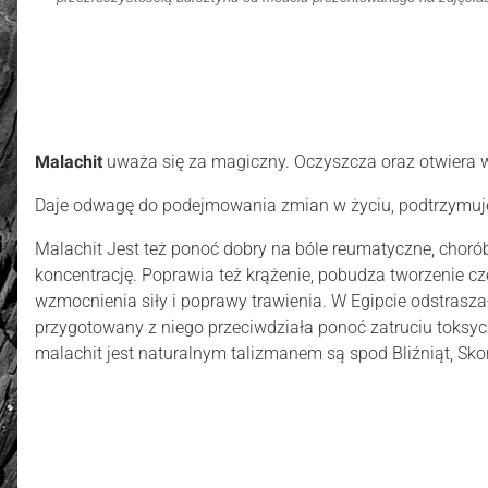
Malachit
uważa się za magiczny. Oczyszcza oraz otwiera ws
Daje odwagę do podejmowania zmian w życiu, podtrzymuje r
Malachit Jest też ponoć dobry na bóle reumatyczne, chorób
koncentrację. Poprawia też krążenie, pobudza tworzenie 
wzmocnienia siły i poprawy trawienia. W Egipcie odstraszał
przygotowany z niego przeciwdziała ponoć zatruciu toksycz
malachit jest naturalnym talizmanem są spod Bliźniąt, Sko