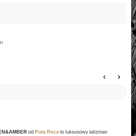
kt
REEN&AMBER
od
Puta Roca
to luksusowy talizman