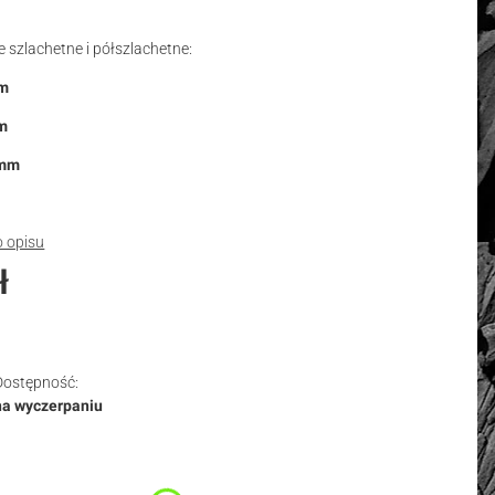
 szlachetne i półszlachetne:
mm
mm
3mm
o opisu
ł
Dostępność:
na wyczerpaniu
duktu:
nty mogą różnić się ceną