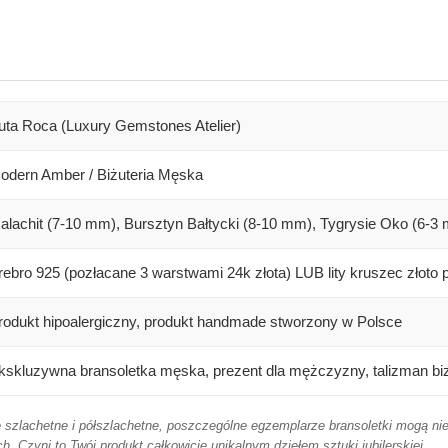
uta Roca (Luxury Gemstones Atelier)
odern Amber / Biżuteria Męska
alachit (7-10 mm), Bursztyn Bałtycki (8-10 mm), Tygrysie Oko (6-3
rebro 925 (pozłacane 3 warstwami 24k złota) LUB lity kruszec złoto 
rodukt hipoalergiczny, produkt handmade stworzony w Polsce
kskluzywna bransoletka męska, prezent dla mężczyzny, talizman b
e szlachetne i półszlachetne, poszczególne egzemplarze bransoletki mogą nie
 Czyni to Twój produkt całkowicie unikalnym dziełem sztuki jubilerskiej.