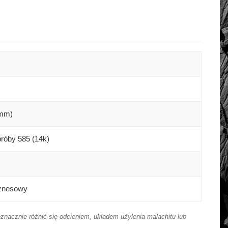
 mm)
próby 585 (14k)
iznesowy
znacznie różnić się odcieniem, układem użylenia malachitu lub