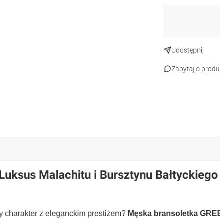
Udostępnij
Zapytaj o produ
ksus Malachitu i Bursztynu Bałtyckiego
wy charakter z eleganckim prestiżem?
Męska bransoletka G