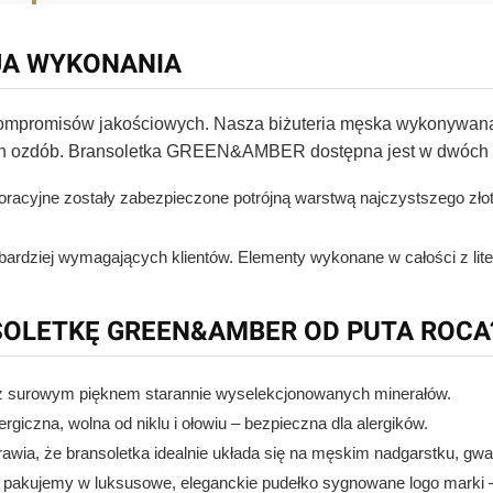
JA WYKONANIA
ompromisów jakościowych. Nasza biżuteria męska wykonywana 
ych ozdób. Bransoletka GREEN&AMBER dostępna jest w dwóch
acyjne zostały zabezpieczone potrójną warstwą najczystszego złota
ardziej wymagających klientów. Elementy wykonane w całości z liteg
OLETKĘ GREEN&AMBER OD PUTA ROCA
 z surowym pięknem starannie wyselekcjonowanych minerałów.
ergiczna, wolna od niklu i ołowiu – bezpieczna dla alergików.
awia, że bransoletka idealnie układa się na męskim nadgarstku, gwa
akujemy w luksusowe, eleganckie pudełko sygnowane logo marki – i