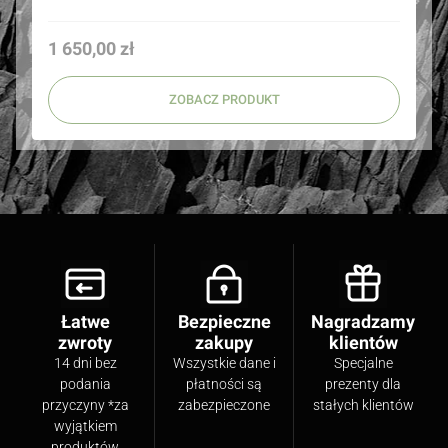
Cena
1 650,00 zł
ZOBACZ PRODUKT
Łatwe
Bezpieczne
Nagradzamy
zwroty
zakupy
klientów
14 dni bez
Wszystkie dane i
Specjalne
podania
płatności są
prezenty dla
przyczyny *za
zabezpieczone
stałych klientów
wyjątkiem
produktów