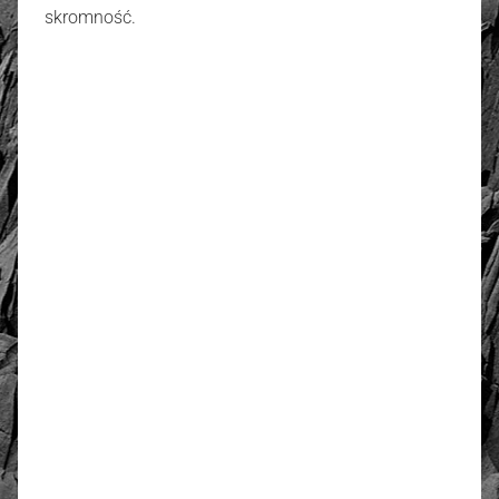
skromność.
złoto / srebro:
Metal szlachetny
Srebro 925, pozłacane 2
warstwami -18 k złota
4.53
Liczba ocen: 34
Oceń i opisz