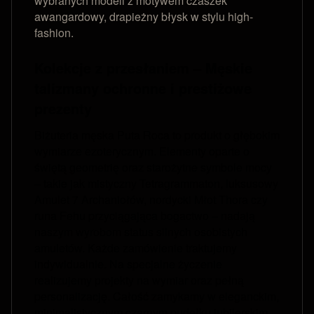
wybranych modeli z motywem czaszek
awangardowy, drapieżny błysk w stylu high-
fashion.
Kolekcje z przesłaniem – Męskie
talizmany ochronne i prestiżowe
prezenty
Biżuteria męska Puta Roca to produkt o głębokim
wymiarze ezoterycznym. Elementy oparte o
świętą geometrię oraz starożytne symbole mocy
– takie jak mistyczny Tetragrammaton, luksusowy
Amulet 7 Archaniołów, nordycki Młot Thora czy
runa Fehu przyciągająca bogactwo – nadają
naszym wyrobom status silnych osobistych
amuletów. Każde zamówienie traktujemy
indywidualnie. Na specjalne życzenie
realizujemy projekty na wymiar oraz pełną
personalizację. Całość zamykamy w eleganckim,
minimalistycznym czarnym pudełku jubilerskim