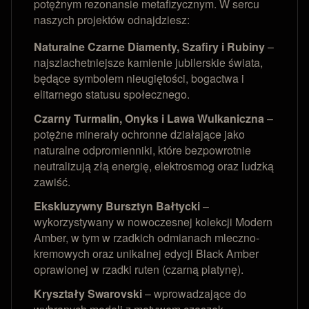
potężnym rezonansie metafizycznym. W sercu
naszych projektów odnajdziesz:
Naturalne Czarne Diamenty, Szafiry i Rubiny
–
najszlachetniejsze kamienie jubilerskie świata,
będące symbolem nieugiętości, bogactwa i
elitarnego statusu społecznego.
Czarny Turmalin, Onyks i Lawa Wulkaniczna
–
potężne minerały ochronne działające jako
naturalne odpromienniki, które bezpowrotnie
neutralizują złą energię, elektrosmog oraz ludzką
zawiść.
Ekskluzywny Bursztyn Bałtycki
–
wykorzystywany w nowoczesnej kolekcji Modern
Amber, w tym w rzadkich odmianach mleczno-
kremowych oraz unikalnej edycji Black Amber
oprawionej w rzadki ruten (czarną platynę).
Kryształy Swarovski
– wprowadzające do