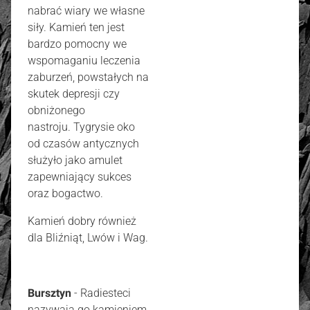
nabrać wiary we własne
siły. Kamień ten jest
bardzo pomocny we
wspomaganiu leczenia
zaburzeń, powstałych na
skutek depresji czy
obniżonego
nastroju. Tygrysie oko
od czasów antycznych
służyło jako amulet
zapewniający sukces
oraz bogactwo.
Kamień dobry również
dla Bliźniąt, Lwów i Wag.
Bursztyn
- Radiesteci
nazywają go kamieniem