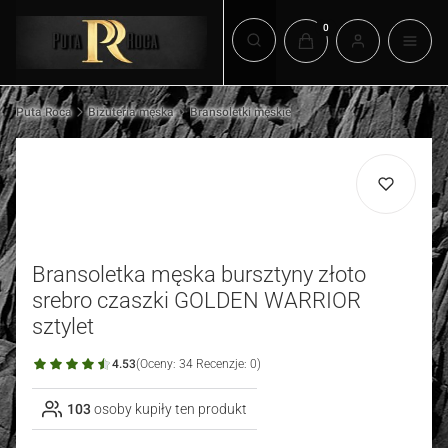
Produkty w koszyku: 0.
Otwórz wyszukiwarkę
Puta Roca
Biżuteria męska
Bransoletki męskie
Bransoletka męska bursztyny złoto
srebro czaszki GOLDEN WARRIOR
sztylet
4.53
(Oceny: 34 Recenzje: 0)
103
osoby kupiły ten produkt