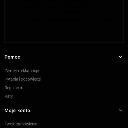
(Luxury Box), co czyni naszą biżuterię
luksusowym i gotowym prezentem dla
wyjątkowego mężczyzny, partnera biznesowego
czy męża
Pomoc
Linki w stopce
Zwroty i reklamacje
Pytania i odpowiedzi
Regulamin
Raty
Moje konto
Twoje zamówienia