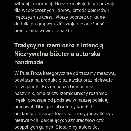
wibracji ochronnej. Nasze kolekcje to propozycja
dla współczesnych liderów, przedsiębiorców i
mężczyzn sukcesu, którzy poprzez unikalne
dodatki pragną wyrazić swoją niezależność,
prestiż oraz wewnętrzną siłę.
Tradycyjne rzemiosło z intencją –
Niezrywalna biżuteria autorska
handmade
W Puta Roca kategorycznie odrzucamy masową,
powtarzalną produkcję azjatycką oraz nietrwałe
rozwiązania. Każda nasza bransoletka,
naszyjnik, amulet czy rzemieślniczy różaniec
męski powstaje od podstaw w naszej polskiej
pracowni. Dbając o absolutny komfort i
bezkompromisową trwałość, zrezygnowaliśmy z
nietrwałych, parciejących sznureczków czy
pospolitych gumek. Stosujemy autorskie,