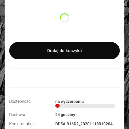
Wybierz wariant produktu:
Poszczególne warianty mogą różnić się ceną
*
Rozmiar
Wybierz
Dodaj do koszyka
Dostępność:
na wyczerpaniu
Dostawa:
24 godziny
Kod produktu:
DD5A-916D2_20201118010204