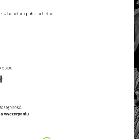
 szlachetne i półszlachetne:
o opisu
ł
Dostępność:
na wyczerpaniu
duktu:
nty mogą różnić się ceną