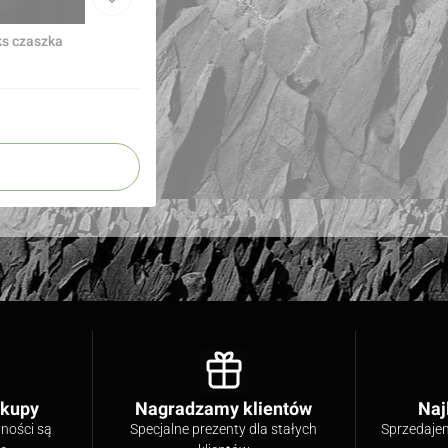
onyks czaszka
akupy
Nagradzamy klientów
Naj
tności są
Specjalne prezenty dla stałych
Sprzedaje