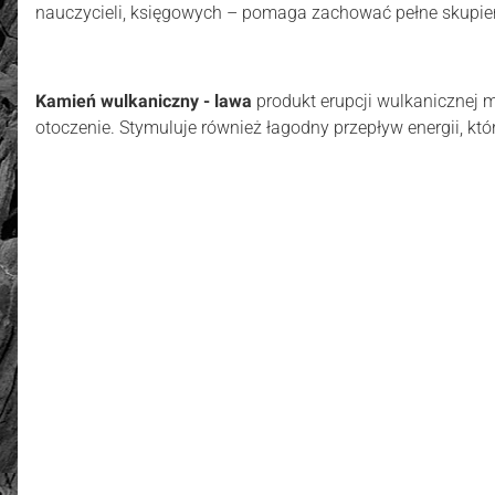
nauczycieli, księgowych – pomaga zachować pełne skupieni
Kamień wulkaniczny - lawa
produkt erupcji wulkanicznej m
otoczenie. Stymuluje również łagodny przepływ energii, kt
złoto / srebro:
Metal szlachetny
4.90
Liczba ocen: 15