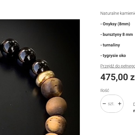
Naturalne kamienie
- Onyksy (8mm)
- bursztyny 8 mm
- turnaliny
- tygrysie oko
Przejdź do pełneg
Cena
475,00 z
Ilość
szt.
Wybierz wariant pro
Poszczególne waria