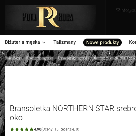
info@pu
Biżuteria męska
Talizmany
Ko
Nowe produkty
Puta Roca
Biżuteria męska
Bransoletki męskie
Bransoletka NORTHERN ST
Bransoletka NORTHERN STAR srebro 
oko
4.90
(Oceny: 15 Recenzje: 0)