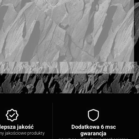
lepsza jakość
Dodatkowa 6 msc
gwarancja
my jakościowe produkty