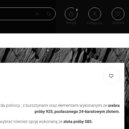
Produkty w koszyku: 0. Zobacz
Wyczyść
Szukaj
Koszyk
Zaloguj się
Ulubione
da polnocy , z bursztynami
oraz elementami wykonanymi ze
srebra
próby 925, pozłacanego 24-karatowym złotem.
 wybrać
również opcję wykonaną ze
złota próby 585.