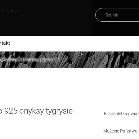
taroca.pl
ntakt
AR srebro 925 onyksy tygrysie oko
925 onyksy tygrysie
Bransoletka gwiaz
Możecie Państwo