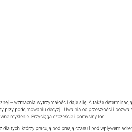
znej – wzmacnia wytrzymałość I daje siłę. A także determinacj
y przy podejmowaniu decyzji. Uwalnia od przeszłości i pozwala
wne myślenie. Przyciąga szczęście i pomyślny los.
az dla tych, którzy pracują pod presją czasu i pod wpływem adre