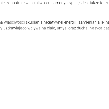
e, zaopatruje w cierpliwość i samodyscyplinę. Jest także tali
a właściwości skupiania negatywnej energii i zamieniania jej na
óry uzdrawiająco wpływa na ciało, umysł oraz ducha. Nasyca pasj
Srebro 925, pozłacane 2 warstwami 