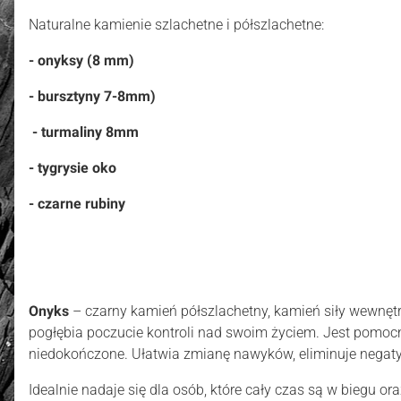
Naturalne kamienie szlachetne i półszlachetne:
- onyksy (8 mm)
- bursztyny 7-8mm)
- turmaliny 8mm
- tygrysie oko
- czarne rubiny
Onyks
– czarny kamień półszlachetny, kamień siły wewnętr
pogłębia poczucie kontroli nad swoim życiem. Jest pomocn
niedokończone. Ułatwia zmianę nawyków, eliminuje negaty
Idealnie nadaje się dla osób, które cały czas są w biegu or